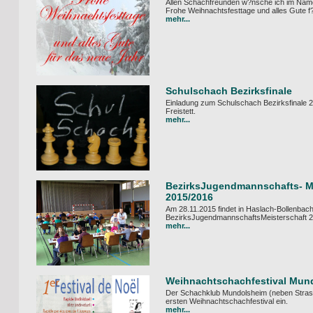
Allen Schachfreunden w?nsche ich im Nam
Frohe Weihnachtsfesttage und alles Gute f
mehr...
Schulschach Bezirksfinale
Einladung zum Schulschach Bezirksfinale 2
Freistett.
mehr...
BezirksJugendmannschafts- Me
2015/2016
Am 28.11.2015 findet in Haslach-Bollenbach
BezirksJugendmannschaftsMeisterschaft 20
mehr...
Weihnachtschachfestival Mun
Der Schachklub Mundolsheim (neben Strass
ersten Weihnachtschachfestival ein.
mehr...