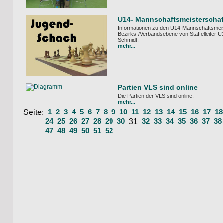
U14- Mannschaftsmeisterschaf
Informationen zu den U14-Mannschaftsmeis
Bezirks-/Verbandsebene von Staffelleiter 
Schmidt.
mehr...
Partien VLS sind online
Die Partien der VLS sind online.
mehr...
Seite:
1
2
3
4
5
6
7
8
9
10
11
12
13
14
15
16
17
18
24
25
26
27
28
29
30
31
32
33
34
35
36
37
38
47
48
49
50
51
52